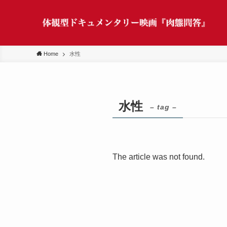
Home
水性
水性
– tag –
The article was not found.