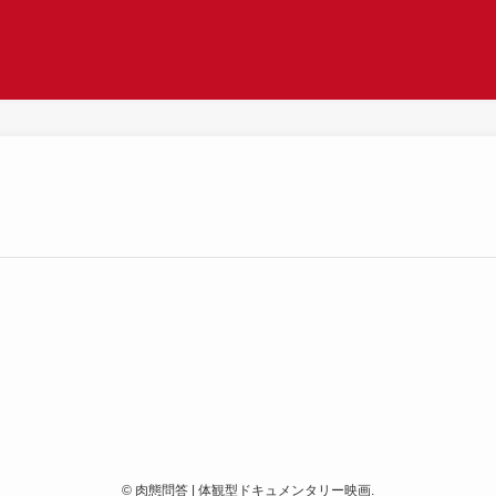
©
肉態問答 | 体観型ドキュメンタリー映画.